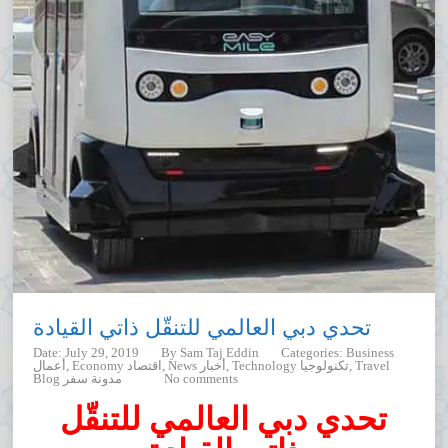
تحدي دبي العالمي للتنقّل ذاتي القيادة
Date: July 29, 2019
By
Sam Taj Eddin
Categories:
Business
Travel
Technology تكنولوجيا
News أخبار
Economy اقتصاد
أعمال
No comments
Blog مدونة سفر
تحدي دبي العالمي للتنقّل