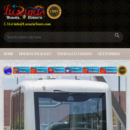
E-Mail
info@LuxuriaTours.com
HOME
HOLIDAY PACKAGES
TOURS & EXCURSIONS
GET INSPIRED
EVENTS MANAGEMENT
GROUPS & MICE
SPECIAL PACKAGES
SERVICES
EXTRA ACTIVITIES UAE