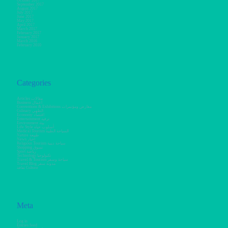
October 2017
September 2017
August 2017
July 2017
June 2017
May 2017
April 2017
March 2017
February 2017
January 2017
March 2016
February 2010
Categories
Articles مقالات
Business أعمال
Conventions & Exhibitions معارض ومؤتمرات
Culinary الطهي
Economy اقتصاد
Entertainment ترفيه
Environment بيئة
Life Style أسلوب حياة
Medical Tourism السياحة الطبية
Nature طبيعة
News أخبار
Religious Tourism سياحة دينية
Shopping تسوق
Sport رياضة
Technology تكنولوجيا
Travel & Tourism سياحة وسفر
Travel Blog مدونة سفر
ثقافة Culture
Meta
Log in
Entries feed