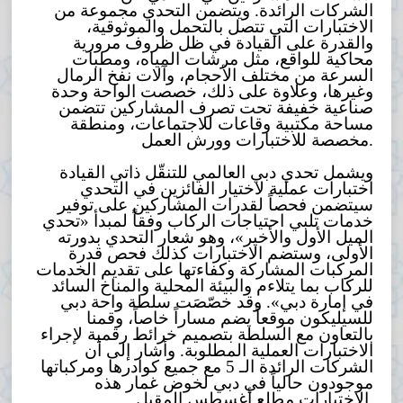
الشركات الرائدة. ويتضمن التحدي مجموعة من
الاختبارات التي تتصل بالتحمل والموثوقية،
والقدرة على القيادة في ظل ظروف مرورية
محاكية للواقع، مثل مرشات المياه، ومطبات
السرعة من مختلف الأحجام، وآلات نفخ الرمال
وغيرها، وعلاوة على ذلك، خصصت الواحة وحدة
صناعية خفيفة تحت تصرف المشاركين تتضمن
مساحة مكتبية وقاعات للاجتماعات، ومنطقة
مخصصة للاختبارات وورش العمل.
ويشمل تحدي دبي العالمي للتنقّل ذاتي القيادة
اختبارات عملية لاختيار الفائزين في التحدي
سيتضمن فحصاً لقدرات المشاركين على توفير
خدمات تلبي احتياجات الركاب وفقاً لمبدأ «تحدي
الميل الأول والأخير»، وهو شعار التحدي بدورته
الأولى، وستضم الاختبارات كذلك فحص قدرة
المركبات المشاركة وكفاءتها على تقديم الخدمات
للركاب بما يتلاءم والبيئة المحلية والمناخ السائد
في إمارة دبي». وقد خصّصَت سلطة واحة دبي
للسيليكون موقعاً يضم مساراً خاصاً، وقمنا
بالتعاون مع السلطة بتصميم خرائط رقمية لإجراء
الاختبارات العملية المطلوبة. وأشار إلى أن
الشركات الرائدة الـ 5 مع جميع كوادرها ومركباتها
موجودون حالياً في دبي لخوض غمار هذه
الاختبارات مطلع أغسطس المقبل.