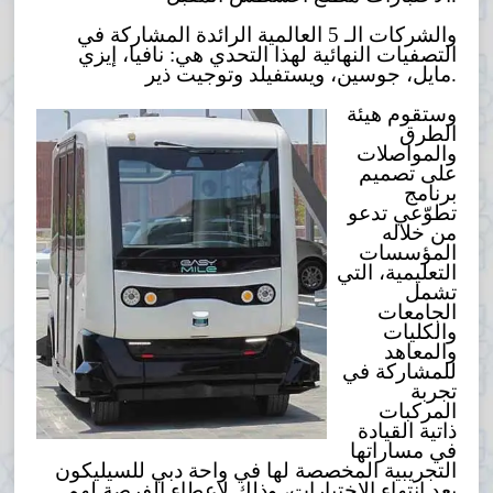
والشركات الـ 5 العالمية الرائدة المشاركة في
التصفيات النهائية لهذا التحدي هي: نافيا، إيزي
مايل، جوسين، ويستفيلد وتوجيت ذير.
وستقوم هيئة
الطرق
والمواصلات
على تصميم
برنامج
تطوّعي تدعو
من خلاله
المؤسسات
التعليمية، التي
تشمل
الجامعات
والكليات
والمعاهد
للمشاركة في
تجربة
المركبات
ذاتية القيادة
في مساراتها
التجريبية المخصصة لها في واحة دبي للسيليكون
بعد انتهاء الاختبارات، وذلك لإعطاء الفرصة لهم