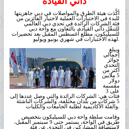
ذاتي القيادة
أكَّدَت هيئة الطرق والمواصلات في دبي جاهزيتها
للبدء في الاختبارات العملية لاختيار الفائزين من
فئة الشركات الرائدة في تحدي دبي العالمي
للتنقّل ذاتي القيادة، بالتعاون مع واحة دبي
للسيليكون، مطلع أغسطس المقبل بعد تحضيرات
لهذه الاختبارات في شهري يونيو ويوليو.
ويبلغ
إجمالي
جوائز
التحدي
أكثر من
5 ملايين
دولار
مقسمة
على 3
فئات هي: الشركات الرائدة والتي وصل عددها إلى
5 شركات من بلدان مختلفة، والشركات الناشئة
والفئة الأكاديمية لطلبة الجامعات والكليات.
وقامت سلطة واحة دبي للسيليكون بتخصيص
طريق في الواحة، يستمر حتى 9 سبتمبر المقبل،
لاستضافة المشاركين في التحدي عن فئة