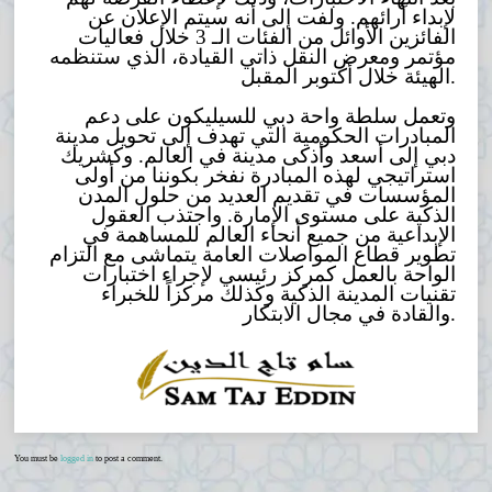
لإبداء آرائهم. ولفت إلى أنه سيتم الإعلان عن
الفائزين الأوائل من الفئات الـ 3 خلال فعاليات
مؤتمر ومعرض النقل ذاتي القيادة، الذي ستنظمه
الهيئة خلال أكتوبر المقبل.
وتعمل سلطة واحة دبي للسيليكون على دعم
المبادرات الحكومية التي تهدف إلى تحويل مدينة
دبي إلى أسعد وأذكى مدينة في العالم. وكشريك
استراتيجي لهذه المبادرة نفخر بكوننا من أولى
المؤسسات في تقديم العديد من حلول المدن
الذكية على مستوى الإمارة. واجتذب العقول
الإبداعية من جميع أنحاء العالم للمساهمة في
تطوير قطاع المواصلات العامة يتماشى مع التزام
الواحة بالعمل كمركز رئيسي لإجراء اختبارات
تقنيات المدينة الذكية وكذلك مركزاً للخبراء
والقادة في مجال الابتكار.
You must be
logged in
to post a comment.