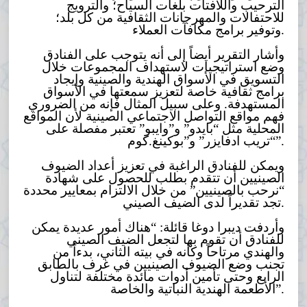
الترحيب واللافتات بلغات السياح؛ والترويج
للاحتفالات والمهرجانات الثقافية من كل بلد؛
وتوفير برامج مكافآت العملاء.
وأشار التقرير أيضاً إلى أنه يتوجب على الفنادق
وضع استراتيجيات لاستهداف المجموعات خلال
التسويق في الأسواق الهندية والصينية وإيجاد
برامج ثقافية خاصة لتعزيز سمعتها في الأسواق
المستهدفة. وعلى سبيل المثال فإنه من الضروري
فهم مواقع التواصل الاجتماعي الصينية لأن المواقع
المحلية مثل “بايدو” و”وايبو” تعتبر مفصلة على
“تريب ادفايزر” و”بوكينغ.كوم”.
ويمكن للفنادق الراغبة في تعزيز أعداد الضيوف
الصينيين أن تتقدم بطلب للحصول على شهادة
“نرحب بالصينيين” من خلال الالتزام بمعايير محددة
تجد تقديراً لدى الضيف الصيني.
وأردفت ديبرا دوغا قائلة: “هناك أمور عديدة يمكن
للفنادق أن تقوم بها لتجعل الضيف الصيني
والهندي مرتاحاً وكأنه في بيته الثاني، بدءاً من
تجنب وضع الضيوف الصينيين في غرف بالطابق
الرابع وحتى تأمين أدوات مائدة مختلفة لتناول
الأطعمة الهندية النباتية والخاصة”.