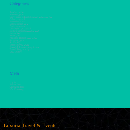
Categories
Articles مقالات
Business أعمال
Conventions & Exhibitions معارض ومؤتمرات
Culinary الطهي
Economy اقتصاد
Entertainment ترفيه
Environment بيئة
Life Style أسلوب حياة
Medical Tourism السياحة الطبية
Nature طبيعة
News أخبار
Religious Tourism سياحة دينية
Shopping تسوق
Sport رياضة
Technology تكنولوجيا
Travel & Tourism سياحة وسفر
Travel Blog مدونة سفر
ثقافة Culture
Meta
Log in
Entries feed
Comments feed
WordPress.org
Luxuria Travel & Events