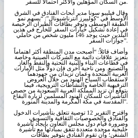
من السكان المؤهلين والأكثر احتمالاً للسفر.
وقال فيليبو سونا مدير أبحاث الفنادق في الشرق
الأوسط في “كولييرز انترناشيونال”: “يسهم نمو
الطبقة الوسطى وتوفر بطاقات الطيران الرخيصة
في إعادة تشكيل خيارات السفر للخارج في هذين
البلدين حيث يوجد 146 مليون شخص من حاملي
جوازات السفر”.
وأضاف قائلاً: “أصبحت مدن المنطقة أكثر اهتماماً
بتعزيز علاقات دائمة مع الشركات الصينية وخاصة
في قطاعات البناء والبنية التحتية والنفط والغاز
والتصنيع. ومن ناحية أخرى فإن دولاً مثل الإمارات
العربية المتحدة وعمان تزيدان من جهودهما
لاستقطاب السياح الهنود من خلال العروض
الترفيهية الخاصة والنشاطات الترويجية، فيما
يتوقع أن تزيد المملكة العربية السعودية من حصص
التأشيرات للسكان الهنود المسلمين لزيارة البقاع
المقدسة في مكة المكرمة والمدينة المنورة”.
واقترح التقرير 12 توصية تتعلق بتأشيرات الدخول
والفنادق والخصوصيات الثقافية والتسويق،
وضرورة قيام دول مجلس التعاون بإيجاد تأشيرة
خليجية موحدة متعددة تتفق بمبادئها مع تأشيرة
الشنغن؛ وأن تقوم الفنادق بتوفير بطاقات