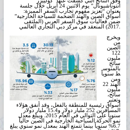
وفق النتائج التي كشفت عنها “كولييزر
انتوناشيونال” يوم الاثنين 24 أبريل خلال جلسة
بعنوان “تعزيز مفهوم تجارب السفر المميزة:
أسواق الصين والهند الضخمة للسياحة الخارجية”
ضمن فعاليات سوق السفر العربي (الملتقى
2017) المنعقد في مركز دبي التجاري العالمي.
ويخرج
من
الصين
122
مليون
سائح
بالمتوس
ط سنوياً
ومن
الهند 22
مليون
سائح،
وتعتبر
أسواق رئيسية للمنطقة بالفعل، وقد أنفق هؤلاء
المسافرين 252 مليار دولار و15.4 مليار دولار
سنوياً على التوالي في العام 2015. ويبلغ معدل
نمو الحركة السياحية الخارجية في الصين حالياً
6.7% سنوياً بينما تتمتع الهند بمعدل نمو سنوي يبلغ