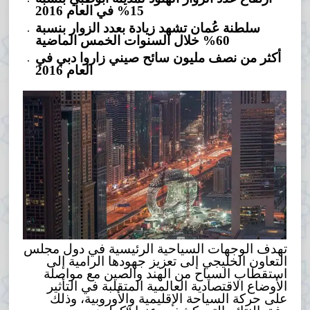
15% في العام 2016
سلطنة عُمان تشهد زيادة بعدد الزوار بنسبة
60% خلال السنوات الخمس الماضية
أكثر من نصف مليون سائح صيني زاروا دبي في
العام 2016
تهدف الوجهات السياحية الرئيسية في دول مجلس
التعاون الخليجي إلى تعزيز جهودها الرامية إلى
استقطاب السياح من الهند والصين مع مواصلة
الأوضاع الاقتصادية العالمية المتقلبة في التأثير
على حركة السياحة الإقليمية والأوروبية، وذلك