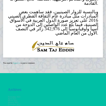
القادمة.
وبالنسبة للزوار الصينيين، فقد ساهمت بعض
المبادرات مثل مبادرة عام الثقافة القطري الصيني
2016 على تعزيز صورة الدول العربية في الأسواق
الصينية، فيما بلغ عدد الواصلين إلى الدوحة من
آسيا وأوقيانوسيا إلى 342,976 زائر في النصف
الأول من العام الماضي.
You must be
logged in
to post a comment.
Archives
November 2023
April 2023
March 2023
January 2023
November 2022