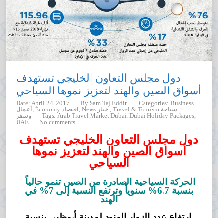
دول مجلس التعاون الخليجي تستهدف
أسواق الصين والهند لتعزيز نموها السياحي
Date: April 24, 2017
By
Sam Taj Eddin
Categories:
Business
Travel & Tourism سياحة
News أخبار
Economy اقتصاد
أعمال
,
Dubai Holiday Packages
,
Arab Travel Market Dubai
Tags:
وسفر
UAE
No comments
دول
مجلس
التعاون الخليجي
تستهدف
أسواق
الصين
والهند
لتعزيز
نموها
السياحي
الحركة السياحية الصادرة من الصين تنمو حالياً
بنسبة 6.7% سنوياً وترتفع النسبة إلى 7% في
الهند
ارتفاع عدد الزوار الهنود لمدينة أبوظبي بنسبة