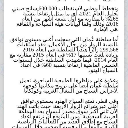
وتخطط أبوظبي لاستقطاب 600,000 سائح صيني
بحلول العام 2021، أي ما يمثل ارتفاعاً بنسبة
265% بالمقارنة مع أول تسعة أشهر من العام
2016، وذلك وفقاً لبيانات هيئة السياحة والثقافة
في الإمارة.
أما سلطنة عُمان التي سجلت أعلى مستوى توافق
بالنسبة للزوار من رجال الأعمال، فقد استقبلت
299,568 زائراً هندياً للسلطنة في العام 2016
بزيادة بلغت نسبتها 17% في العام 2015 مقارنة مع
العام 2014، فيما شهدت السلطنة خلال السنوات
الخمس الماضية ارتفاعاً بنسبة 60% في أعداد
السياح الهنود.
وعلاوة على مناظرها الطبيعية الساحرة، تعمل
سلطنة عُمان أيضاً على ترويج مكانتها كوجهة
لأعراس السياح من البنغال الغربية وكولكاتا.
وفي قطر، تمتع السياح الهنود بمستوى توافق
أعلى عبر شرائح الزوار الأربعة، حيث باتت الهند
الأن ثاني أكبر سوق مصدر للسياح بعد المملكة
العربية السعودية. ومن المتوقع أن ترتفع أعداد
السياح مع إطلاق العديد من الفعاليات الرياضية
الكبرى والمعالم الترفيهية الضخمة خلال السنوات