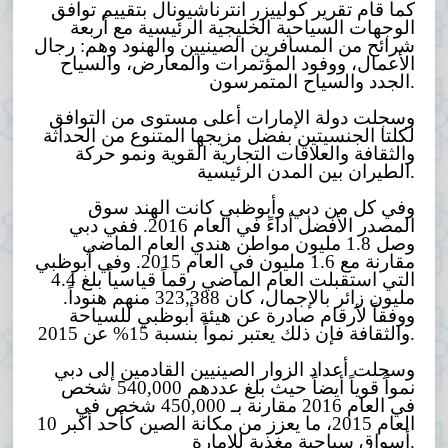
كما قام تقرير كولييزر انترناشيونال بتقييم توافق
الوجهات السياحية الخليجية الرئيسية مع أربعة
شرائح من المسافرين الصينيين والهنود وهم: رجال
الأعمال، ووفود المؤتمرات والمعارض، والسياح
الجدد والسياح المتمرسون.
وسجلت دولة الإمارات أعلى مستوى من التوافق
لكلتا الجنسيتين بفضل مزيجها المتنوع من الحداثة
والثقافة والعلاقات التجارية القوية ونمو حركة
الطيران بين المدن الرئيسية.
وفي كل من دبي وأبوظبي كانت الهند سوق
المصدر الأفضل أداءً في العام 2016. ففي دبي
وصل 1.8 مليون مواطن هندي العام الماضي
مقارنة مع 1.6 مليون في العام 2015. وفي أبوظبي
التي استقبلت العام الماضي رقماً قياسياً بلغ 4.4
مليون زائر بالإجمال، كان 323,388 منهم هنوداً.
ووفقاً لأرقام صادرة عن هيئة أبوظبي للسياحة
والثقافة فإن ذلك يعتبر نمواً بنسبة 15% عن 2015.
وسجلت أعداد الزوار الصينيين القادمين إلى دبي
نمواً قوياً أيضاً حيث بلغ عددهم 540,000 شخص
في العام 2016 مقارنة بـ 450,000 شخص في
العام 2015، ما يعزز من مكانة الصين كأحد أكبر 10
أسواق سياحية مغذية للإمارة.