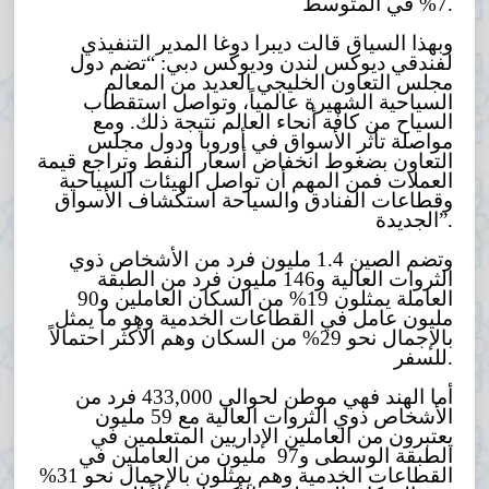
7% في المتوسط.
وبهذا السياق قالت ديبرا دوغا المدير التنفيذي
لفندقي ديوكس لندن وديوكس دبي: “تضم دول
مجلس التعاون الخليجي العديد من المعالم
السياحية الشهيرة عالمياً، وتواصل استقطاب
السياح من كافة أنحاء العالم نتيجة ذلك. ومع
مواصلة تأثر الأسواق في أوروبا ودول مجلس
التعاون بضغوط انخفاض أسعار النفط وتراجع قيمة
العملات فمن المهم أن تواصل الهيئات السياحية
وقطاعات الفنادق والسياحة استكشاف الأسواق
الجديدة”.
وتضم الصين 1.4 مليون فرد من الأشخاص ذوي
الثروات العالية و146 مليون فرد من الطبقة
العاملة يمثلون 19% من السكان العاملين و90
مليون عامل في القطاعات الخدمية وهو ما يمثل
بالإجمال نحو 29% من السكان وهم الأكثر احتمالاً
للسفر.
أما الهند فهي موطن لحوالي 433,000 فرد من
الأشخاص ذوي الثروات العالية مع 59 مليون
يعتبرون من العاملين الإداريين المتعلمين في
الطبقة الوسطى و97 مليون من العاملين في
القطاعات الخدمية وهم يمثلون بالإجمال نحو 31%