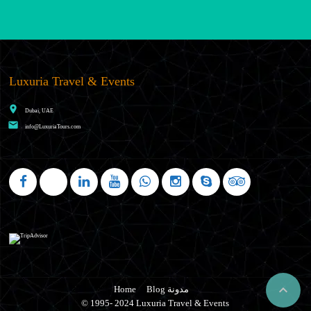
Luxuria Travel & Events
place
Dubai, UAE
email
info@LuxuriaTours.com

Blog مدونة
Home
© 1995- 2024 Luxuria Travel & Events