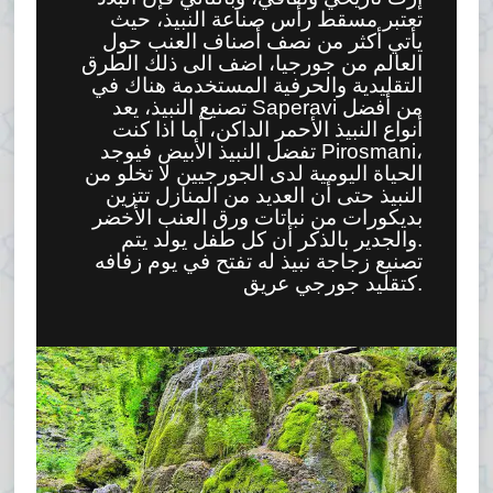
تعتبر مسقط رأس صناعة النبيذ، حيث
يأتي أكثر من نصف أصناف العنب حول
العالم من جورجيا، اضف الى ذلك الطرق
التقليدية والحرفية المستخدمة هناك في
تصنيع النبيذ، يعد Saperavi من أفضل
أنواع النبيذ الأحمر الداكن، أما اذا كنت
تفضل النبيذ الأبيض فيوجد Pirosmani،
الحياة اليومية لدى الجورجيين لا تخلو من
النبيذ حتى أن العديد من المنازل تتزين
بديكورات من نباتات ورق العنب الأخضر
.والجدير بالذكر أن كل طفل يولد يتم
تصنيع زجاجة نبيذ له تفتح في يوم زفافه
كتقليد جورجي عريق.