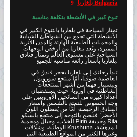
بلغاريا Bulgaria
9-
تنوع كبير في الأنشطة بتكلفة مناسبة
تمتاز السياحة في بلغاريا بالتنوع الكبير في
الأنشطة التي تجمع بين الشواطئ الشبابية
والمحميات الطبيعية الهادئة والمدن الأثرية
المميزة، وتُعد بلغاريا من أرخص الوجهات
السياحية على مستوى العالم وتمتاز فنادق
بلغاريا بأسعار رائعة مناسبة للجميع.
تبدأ رحلتك إلى بلغاريا بحجز فندق في
العاصمة صوفيا، أمّا منتجع سوزوبول
ونيسيبار فهما من أشهر المنتجعات
الشاطئية في أوروبا، حيث يستقطبان
أعدادا كبيرة من السائحين الأوروبيين على
وجه الخصوص للتمتع بالشمس وأسعار
الفنادق الرخيصة، أمّا من يُفضلون اللون
الأخضر؛ فننصح بالتوجه إلى منتجع بانسكو
الخلاب، وجبال ومحمية Pirin وحديقة Rila
الوطنية، وشلالات Krushuna المدهشة،
وغيرها الكثير من المواقع الطبيعية التي