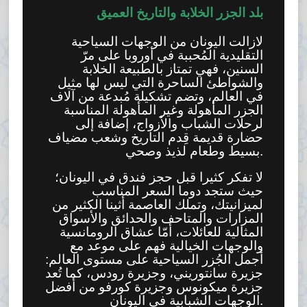
بلد الجزر الخلابة والتاريخ العميق
لازالت اليونان من الوجهات السياحية
التقليدية المُحببة في أوروبا على مرّ
السنين، فهي تمتاز بالطبيعة الخلابة
والشواطئ الساحرة التي ليس لها مثيل
في العالم، وتضم تشكيلة مُبدعة من آلاف
الجزر المأهولة وغير المأهولة المناسبة
لرحلات الشباب والأزواج، إضافة إلى
حضارة قديمة قِدم التاريخ وشعب مضياف
بسيط وطعام لذيذ وصحي.
لا تفكر كثيرا قبل حجز فندق في اليونان؛
حيث ستجد دوما السعر المناسب
لميزانيتك، وتملك العاصمة أثينا الكثير من
المزارات والمتاحف والحدائق والأسواق
المثالية للعائلات، أمّا عشاق الرومانسية
والوجهات الخيالية فهم على موعد مع
أجمل الجُزر السياحية على مستوى العالم:
جزيرة سانتوريني، وجزيرة رودس، كما تُعد
جزيرة ميكونوس وجزيرة كورفو من أفضل
الوجهات الشبابية في اليونان.