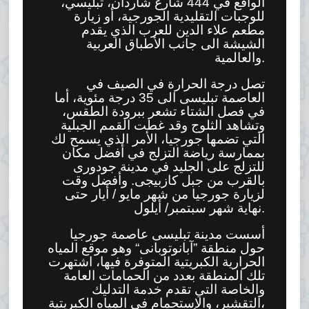
الواقع في 444 شارع شاردان، تبليسي،
للوجبات التقليدية الجورجية، أو زيارة
مطعم علاء الدين للعرب الذي يقدم
الشيشة الى جانب الأطباق العربية
والعالمية.
تصل درجة الحرارة في الصيف في
العاصمة تبليسى الى 35 درجة مئوية، أما
في فصل الشتاء تشعر ببرودة الطقس،
وتشاهد الثلوج وقد غطت القمم الجبلية
التي تضمها جورجيا، الأمر الذي يسمح لك
بممارسة رياضة التزلج في أفضل مكان
للتزلج على الجليد في مدينة جودورى
بالقرب من جبل كازبيجى. وأفضل وقت
لزيارة جورجيا من شهر مايو / أيار حتى
نهاية شهر سبتمبر/ أيلول.
أسست مدينة تبليسى عاصمة جورجيا
حول منطقة ”آبانوتوبانى“ وهو موقع المياه
الحرارية الكبريتية المتوفرة فيها، اشتهرت
تلك المنطقة بعدد من الحمامات العامة
والخاصة التي تقدم خدمة التدليك
،التقشير، والاستحمام في المياه الكبريتية