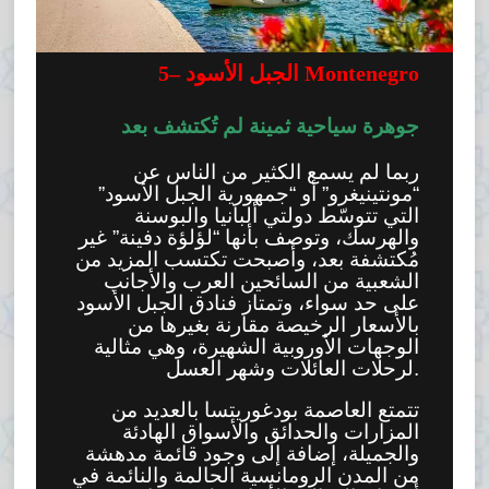
الجبل الأسود Montenegro
–
5
جوهرة سياحية ثمينة لم تُكتشف بعد
ربما لم يسمع الكثير من الناس عن
“مونتينيغرو” أو “جمهورية الجبل الأسود”
التي تتوسّط دولتي ألبانيا والبوسنة
والهرسك، وتوصف بأنها “لؤلؤة دفينة” غير
مُكتشفة بعد، وأصبحت تكتسب المزيد من
الشعبية من السائحين العرب والأجانب
على حد سواء، وتمتاز فنادق الجبل الأسود
بالأسعار الرخيصة مقارنة بغيرها من
الوجهات الأوروبية الشهيرة، وهي مثالية
لرحلات العائلات وشهر العسل.
تتمتع العاصمة بودغوريتسا بالعديد من
المزارات والحدائق والأسواق الهادئة
والجميلة، إضافة إلى وجود قائمة مدهشة
من المدن الرومانسية الحالمة والنائمة في