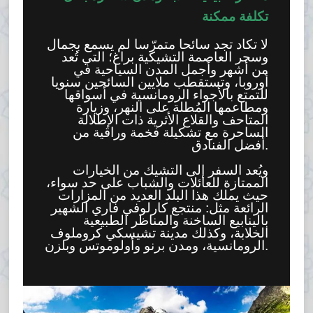
تكلفة ممكنة
لا تكاد تجد سائحا متمرّسا لم يسمع بجمال
وسحر العاصمة التشيكية براغ؛ التي تُعد
من أشهر وأجمل المدن السياحية في
أوروبا، وتستقطب ملايين السائحين سنويا
للتمتع بالأجواء الرومانسية في أسواقها
ومطاعمها المُطلة على النهر، وزيارة
المتاحف والقلاع الأثرية ذات الإطلالة
الساحرة مع تشكيلة فخمة وراقية من
أفضل الفنادق.
ويُعد السفر إلى التشيك من الخيارات
الممتازة للعائلات والشباب على حد سواء،
حيث يملك هذا البلد العديد من المزارات
الرائعة مثل: منتجع كارلوفي فاري الشهير
بالينابيع الساخنة والمناظر الطبيعية
الخلابة، وكذلك مدينة تشيسكي كروملوف
الرومانسية، ومدن برنو وأولوموتس وبلزن.