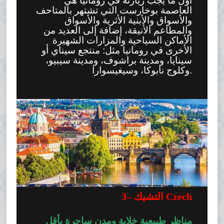
أول ما يجب زيارته في رومانيا هي
العاصمة بوخارست التي تشتهر بالمتاحف
والأسواق والأبنية الأثرية والأسواق
والمطاعم الأنيقة، إضافة إلى العديد من
الأماكن السياحية والمزارات الشهيرة
الأخرى في رومانيا مثل: منتجع سيناي أو
سينايا، ومدينة براشوف، ومدينة سيبيو،
وكلوج نابوكا، وسيغيسوارا.
التشيك Czech
–
3
مناظر طبيعية خلابة ومدن ساحرة بأقل