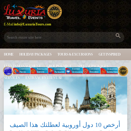
E-Mail
info@LuxuriaTours.com
HOME
HOLIDAY PACKAGES
TOURS & EXCURSIONS
GET INSPIRED
EVENTS MANAGEMENT
GROUPS & MICE
SPECIAL PACKAGES
SERVICES
EXTRA ACTIVITIES UAE
أرخص 10 دول أوروبية لعطلتك هذا الصيف