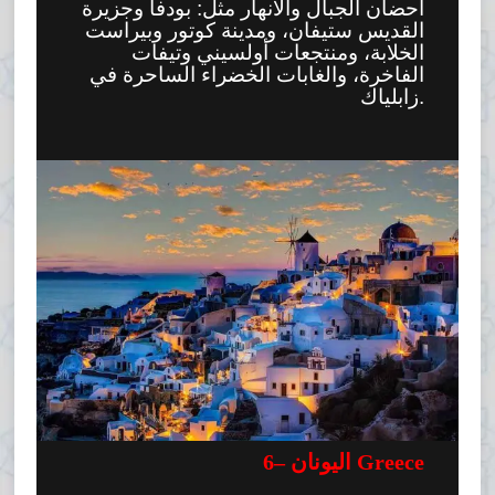
أحضان الجبال والأنهار مثل: بودفا وجزيرة
القديس ستيفان، ومدينة كوتور وبيراست
الخلابة، ومنتجعات أولسيني وتيفات
الفاخرة، والغابات الخضراء الساحرة في
زابلياك.
اليونان Greece
–
6