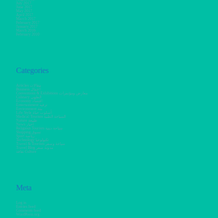
July 2017
June 2017
May 2017
April 2017
March 2017
February 2017
January 2017
March 2016
February 2010
Categories
Articles مقالات
Business أعمال
Conventions & Exhibitions معارض ومؤتمرات
Culinary الطهي
Economy اقتصاد
Entertainment ترفيه
Environment بيئة
Life Style أسلوب حياة
Medical Tourism السياحة الطبية
Nature طبيعة
News أخبار
Religious Tourism سياحة دينية
Shopping تسوق
Sport رياضة
Technology تكنولوجيا
Travel & Tourism سياحة وسفر
Travel Blog مدونة سفر
ثقافة Culture
Meta
Log in
Entries feed
Comments feed
WordPress.org