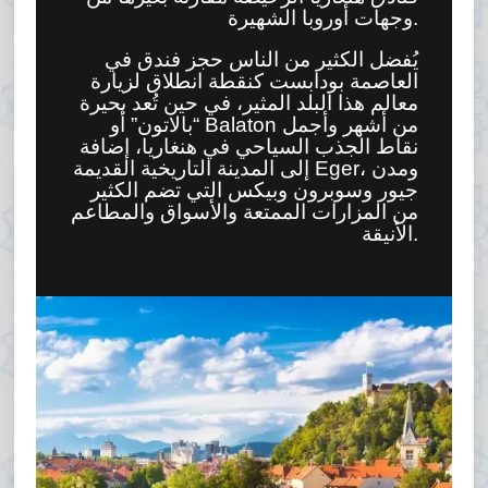
وجهات أوروبا الشهيرة.
يُفضل الكثير من الناس حجز فندق في
العاصمة بودابست كنقطة انطلاق لزيارة
معالم هذا البلد المثير، في حين تُعد بحيرة
“بالاتون” أو Balaton من أشهر وأجمل
نقاط الجذب السياحي في هنغاريا، إضافة
إلى المدينة التاريخية القديمة Eger، ومدن
جيور وسوبرون وبيكس التي تضم الكثير
من المزارات الممتعة والأسواق والمطاعم
الأنيقة.