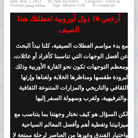
Date: May 2, 2022
By
Sam Taj Eddin
Categories:
Travel &
No comments
UAE
,
Albania
Tags:
Tourism سياحة وسفر
أرخص 10 دول أوروبية لعطلتك هذا
الصيف
مع بدء مواسم العطلات الصيفية، كلنا نبدأ البحث
عن أفضل الوجهات التي تناسبنا كأفراد أو عائلات،
ومعظم التوجهات تكون نحو القارة الأوربية وذلك
لبرودة طقسها ومناظرها الخلابة ولغناها وإرثها
الثقافي والتاريخي والمزارات المتنوعة الثقافية
والترفيهية، ولقرب وسهولة السفر إليها.
لكن السؤال هو كيف نختار وجهتنا بما يتناسب مع
ميزانيتنا وتغطية أهم وأفضل المعالم السياحية
واختيار الفندق وغيرها من العناصر لرحلة ممتعة لا