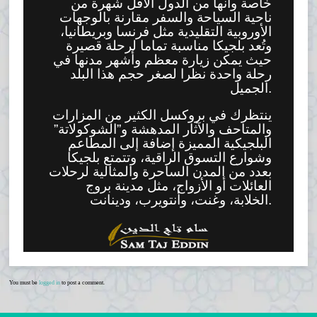
خاصة وأنها من الدول الأقل شهرة من
ناحية السياحة والسفر مقارنة بالوجهات
الأوروبية التقليدية مثل فرنسا وبريطانيا،
وتُعد بلجيكا مناسبة تماما لرحلة قصيرة
حيث يمكن زيارة معظم وأشهر مدنها في
رحلة واحدة نظرا لصغر حجم هذا البلد
الجميل.
ينتظرك في بروكسل الكثير من المزارات
والمتاحف والآثار المدهشة و”الشوكولاتة”
البلجيكية المميزة إضافة إلى المطاعم
وشوارع التسوق الراقية، وتتمتع بلجيكا
بعدد من المدن الساحرة والمثالية لرحلات
العائلات أو الأزواج، مثل مدينة بروج
الخلابة، وغنت، وأنتويرب، ودينانت.
You must be
logged in
to post a comment.