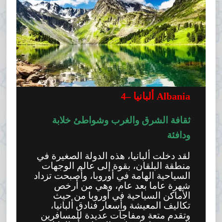
ألبانيا Albania
–
4
ثقافة الشرق والغرب وشواطئ خلابة
ودافئة
لقد دخلت ألبانيا، هذه الدولة الصغيرة في
منطقة البلقان، بقوة إلى عالم الوجهات
السياحية الهامة في أوروبا، وأصبحت تزداد
شهرة عاما بعد عام، وهي من أرخص
الأماكن السياحية في أوروبا من حيث
تكاليف المعيشة وأسعار فنادق ألبانيا،
وتقدم متعة ومفاجآت عديدة للمسافرين