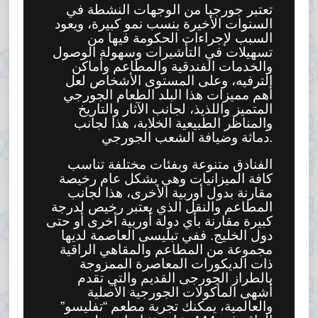
تعتبر جورجيا من الوجهات النشطة في
السنوات الأخيرة بنسب نمو كبيرة، ويعود
السبب لإجراءات الحكومة فيها من
تسهيلات في التأشيرات وسهولة الوصول
والخدمات الفندقية والمطاعم وأماكن
الترفيه، وعلى المستوى الأشخاص لعل
أهم مميزات هذا البلد الطعام الجورجي
المتميز واللذيذ، لجانب الآثار والتاريخ
والمناظر الطبيعية الخلابة، هذا لجانب
دماثة وضيافة الشعب الجورجي.
الفنادق متنوعة وبفئات مختلفة تناسب
كافة الميزانيات وهي بشكل عام رخيصة
مقارنة بدول أوربية الأخرى، هذا لجانب
المطاعم والنقل الذي يعتبر رخيص لدرجة
كبيرة مقارنة بأي دولة أوربية أخرى أو حتى
دول الخليج. ففي تبليسى العاصمة لديها
مجموعة من المطاعم والمقاهي الراقية
ذات الديكورات المعاصرة الممزوجة
بالطراز الجورجى القديم والتي تقدم
أشهى المأكولات الجورجية الأصلية
والعالمية، يمكنك تجربة مطعم “تفليسو”