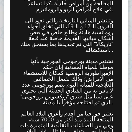
المعالجة من أمراض جلدية ،كما تساعد
في علاج أمراض الربو والروماتيزم.
وتنتشر المباني التاريخية والتي تعود الى
القرون الـ17 و الـ19، التي تخلق أجواء
رومانسية هادئة وطابع خاص في بعض
أشكال مبانيها القديمة خاصة عند قلعة
“ناريكالا” التي تم تجديدها بما يستحق منك
استكشافه. .
تشتهر مدينة بورجومى الجورجية بأنها
موطناً للمياه المعدنية إبان حكم
الإمبراطورية الروسية كمكان للاستشفاء
من الامراض؛ وذلك بفضل الخصائص
العلاجية للمياه، اليوم تضم بورجومى عدد
لا بأس به من الفنادق الحديثة التي تحتوي
على سبا مثل فندق “ريكسوس بروجومى”
الذي تم افتتاحه مؤخراً بالمدينة.
تعتبر جورجيا من أقدم وأعرق البلاد العالم
المنتجة للنبيذ منذ أكثر من 7000 سنة،
وهي من الصناعات التقليدية المتميزة ذات
إرث تاريخي وثقافي، وبالتالي فإن البلاد