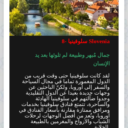
سلوفينيا Slovenia
8-
جمال مُبهر وطبيعة لم تلوثها بعد يد
الإنسان
لقد كانت سلوفينيا حتى وقت قريب من
الدول المغمورة تماما في مجال السياحة
والسفر إلى أوروبا، ولكنّ الباحثين عن
وجهات جديدة بعيدا عن الدول التقليدية
وجدوا ضآلتهم في سلوفينيا الهادئة
والساحرة، تتمتع فنادق سلوفينيا بخدمات
ومرافق ممتازة مقارنة بأسعار الفنادق في
أوروبا، وتُعد من أفضل الوجهات لرحلات
الشباب والأزواج والمغرمين بالطبيعة
الخلابة.